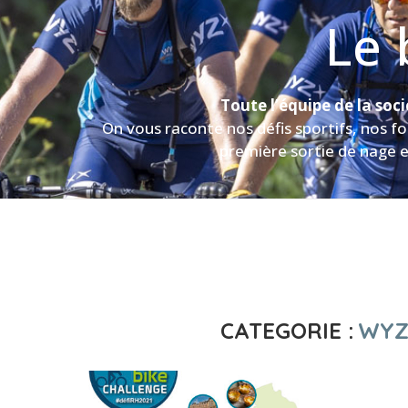
Le 
Toute l’équipe de la soc
On vous raconte nos défis sportifs, nos fo
première sortie de nage e
CATEGORIE :
WYZ