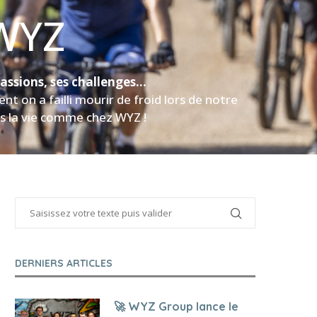
 WYZ
passions, ses challenges…
 on a failli mourir de froid lors de notre
ns la vie comme chez WYZ !
DERNIERS ARTICLES
🚀 WYZ Group lance le