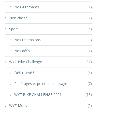
Nos Alternants
(1)
Non classé
(1)
Sport
(5)
Nos Champions
(3)
Nos défis
(1)
WYZ Bike Challenge
(37)
Défi relevé !
(4)
Repérages et points de passage
(7)
WYZ BIKE CHALLENGE 2021
(13)
WYZ Moove
(5)