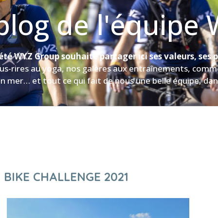
blog de l'équipe
iété WYZ Group souhaite partager ici ses valeurs, ses 
us-rires au yoga, nos galères aux entraînements, comment
n mer… et tout ce qui fait de nous une belle équipe, da
 BIKE CHALLENGE 2021