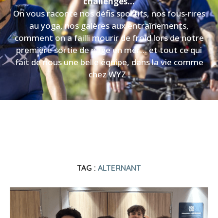
challenges…
On vous raconte nos défis sportifs, nos fous-rires
au yoga, nos galères aux entraînements,
comment on a failli mourir de froid lors de notre
première sortie de nage en mer… et tout ce qui
fait de nous une belle équipe, dans la vie comme
chez WYZ !
TAG :
ALTERNANT